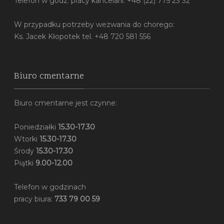
Telefon w godz. pracy kancelarii: +48 (22) 775 23 32
W przypadku potrzeby wezwania do chorego:
Ks. Jacek Kłopotek tel. +48 720 581 556
Biuro cmentarne
Biuro cmentarne jest czynne:
Poniedziałki
15.30-17.30
Wtorki
15.30-17.30
Środy
15.30-17.30
Piątki
9.00-12.00
Telefon w godzinach
pracy biura:
733 79 00 59