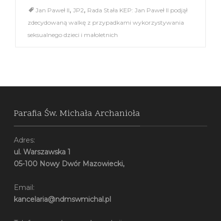
,
,
Jan Paweł II
JP2
Rada Stała KEP: Jan Paweł II podjął
zdecydowaną walkę z przypadkami wykorzystywania
seksualnego dzieci i małoletnich
Parafia Św. Michała Archanioła
Adres:
ul. Warszawska 1
05-100 Nowy Dwór Mazowiecki,
Email:
kancelaria@ndmswmichal.pl