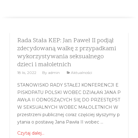
wykorzystywania seksualnego dzieci i małoletnich
Rada Stała KEP: Jan Paweł II podjął
zdecydowaną walkę z przypadkami
wykorzystywania seksualnego
dzieci i małoletnich
18 lis, 2022
By
admin
Aktualności
STANOWISKO RADY STAŁEJ KONFERENCJI E
PISKOPATU POLSKI WOBEC DZIAŁAŃ JANA P
AWŁA II ODNOSZĄCYCH SIĘ DO PRZESTĘPST
W SEKSUALNYCH WOBEC MAŁOLETNICH W
przestrzeni publicznej coraz częściej słyszymy p
ytania o postawę Jana Pawła II wobec ...
Czytaj dalej...