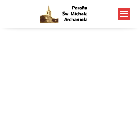
Posts tagged With: Rada
Stała KEP: Jan Paweł II
podjął zdecydowaną walkę z
przypadkami
wykorzystywania
seksualnego dzieci i
małoletnich
Parafia p.w. Św. Michała Archanioła w Nowym Dworze
Mazowieckim
>
Wpisy
>
Rada Stała KEP: Jan Paweł II
podjął zdecydowaną walkę z przypadkami