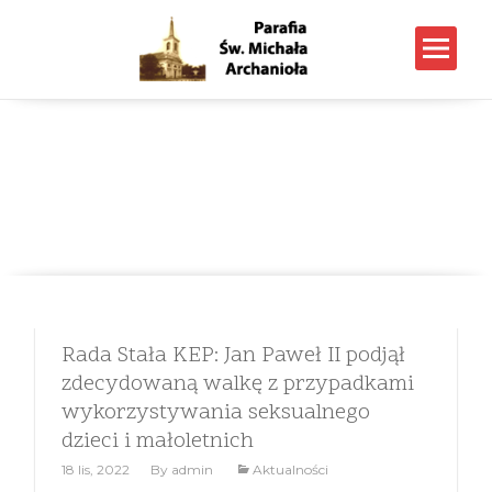
Posts tagged With: JP2
Parafia p.w. Św. Michała Archanioła w Nowym Dworze
Mazowieckim
>
Wpisy
>
JP2
Rada Stała KEP: Jan Paweł II podjął
zdecydowaną walkę z przypadkami
wykorzystywania seksualnego
dzieci i małoletnich
18 lis, 2022
By
admin
Aktualności