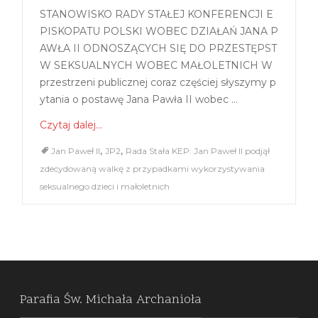
STANOWISKO RADY STAŁEJ KONFERENCJI E
PISKOPATU POLSKI WOBEC DZIAŁAŃ JANA P
AWŁA II ODNOSZĄCYCH SIĘ DO PRZESTĘPST
W SEKSUALNYCH WOBEC MAŁOLETNICH W
przestrzeni publicznej coraz częściej słyszymy p
ytania o postawę Jana Pawła II wobec ...
Czytaj dalej...
,
,
Jan Paweł II
JP2
Rada Stała KEP: Jan Paweł II podjął
zdecydowaną walkę z przypadkami wykorzystywania
seksualnego dzieci i małoletnich
Parafia Św. Michała Archanioła