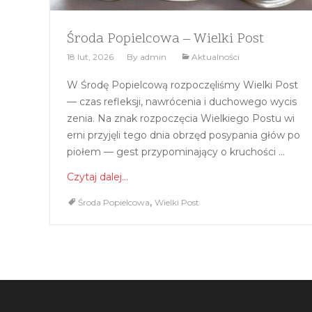
Środa Popielcowa – Wielki Post
18 lut, 2026
By
admin
Aktualności
W Środę Popielcową rozpoczęliśmy Wielki Post
— czas refleksji, nawrócenia i duchowego wycis
zenia. Na znak rozpoczęcia Wielkiego Postu wi
erni przyjęli tego dnia obrzęd posypania głów po
piołem — gest przypominający o kruchości ...
Czytaj dalej...
,
Środa Popielcowa
Wielki Post