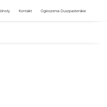
ólnoty
Kontakt
Ogłoszenia Duszpasterskie
ła w Nowym Dworze Mazowieckim
>
Wpisy
>
Wielki Post