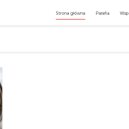
Skip to content
Strona główna
Parafia
Wsp
ost
Parafia p.w. Św. Michała Archanio