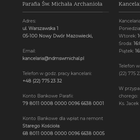
Parafia Św. Michała Archanioła
Kancela
Adres:
Kancelaria
ul. Warszawska 1
Poniedzia
05-100 Nowy Dwór Mazowiecki,
Wtorek:
1
Środa:
16:
Email:
Piątek:
16
kancelaria@ndmswmichal.pl
Telefon w
Telefon w godz. pracy kancelarii:
(22) 775 2
+48 (22) 775 23 32
W przypa
Konto Bankowe Parafii:
chorego:
79 8011 0008 0000 0096 6638 0001
Ks. Jacek
Konto Bankowe dla wpłat na remont
Starego Kościoła
:
68 8011 0008 0000 0096 6638 0005