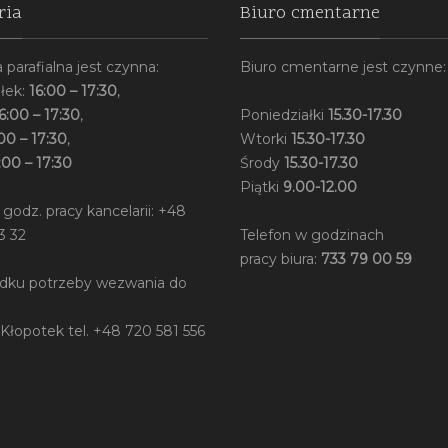
ria
Biuro cmentarne
 parafialna jest czynna:
Biuro cmentarne jest czynne:
łek:
16:00 – 17:30
,
6:00 – 17:30
,
Poniedziałki
15.30-17.30
00 – 17:30
,
Wtorki
15.30-17.30
:00 – 17:30
Środy
15.30-17.30
Piątki
9.00-12.00
 godz. pracy kancelarii: +48
3 32
Telefon w godzinach
pracy biura:
733 79 00 59
dku potrzeby wezwania do
 Kłopotek tel. +48 720 581 556