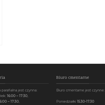
ria
Biuro cmentarne
 parafialna jest czynna:
Biuro cmentarne jest czynne:
łek:
16:00 – 17:30
,
6:00 – 17:30
,
Poniedziałki
15.30-17.30