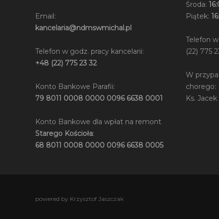
Środa:
16:
Email:
Piątek:
16
kancelaria@ndmswmichal.pl
Telefon w
Telefon w godz. pracy kancelarii:
(22) 775 2
+48 (22) 775 23 32
W przypa
Konto Bankowe Parafii:
chorego:
79 8011 0008 0000 0096 6638 0001
Ks. Jacek
Konto Bankowe dla wpłat na remont
Starego Kościoła
:
68 8011 0008 0000 0096 6638 0005
powered by Krzysztof Jaszczak