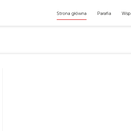
Skip to content
Strona główna
Parafia
Wsp
Parafia p.w. Św. Michała Arch