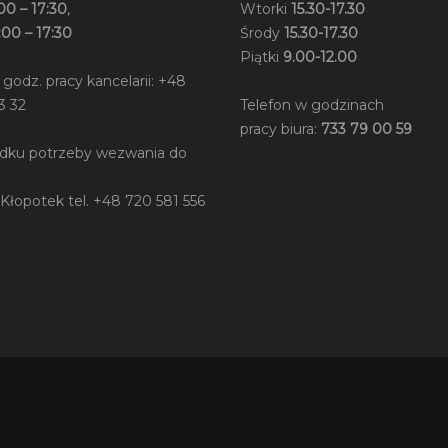
00 – 17:30
,
Wtorki
15.30-17.30
:00 – 17:30
Środy
15.30-17.30
Piątki
9.00-12.00
 godz. pracy kancelarii: +48
3 32
Telefon w godzinach
pracy biura:
733 79 00 59
dku potrzeby wezwania do
 Kłopotek tel. +48 720 581 556