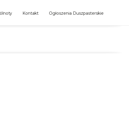
ólnoty
Kontakt
Ogłoszenia Duszpasterskie
anioła w Nowym Dworze Mazowieckim
>
Wpisy
>
kontakt