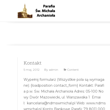
Posts tagged With: kontakt
Kontakt
5 maj, 2012
By
admin
Content
Wypełnij formularz (Wszystkie pola są wymaga
ne): {loadposition contact_form} Kontakt: Parafi
a p.w. Św. Michała Archanioła Adres: 05-100 No
wy Dwór Mazowiecki, ul. Warszawska 1 Emai
l: kancelaria@ndmswmichal.pl Web: www.ndms
wmichal.pl Konto Bankowe Parafii: 79 8011 000