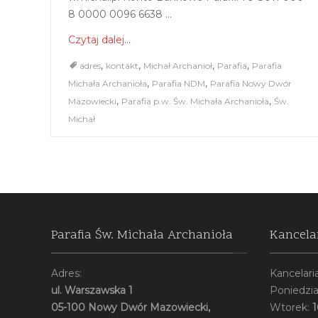
8 0000 0096 6638 ...
Czytaj dalej...
,
,
,
,
adres
kontakt
Michał Archanioł
Parafia
Parafia
,
,
Michała Archanioła
Parafia NDM
Parafia Nowy Dwór
,
,
Mazowiecki
Parafia p.w. Św. Michała Archanioła
Św.
Michał
Parafia Św. Michała Archanioła
Kancela
Adres:
Kancelaria
ul. Warszawska 1
Poniedzia
05-100 Nowy Dwór Mazowiecki,
Wtorek:
1