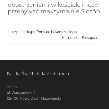
obostrzeniami w kościele może
przebywać maksymalnie 5 osób.
‹
Apel biskupa Romualda Kamińskiego
Post navigation
Komunikat Biskupa
›
Parafia Św. Michała Archanioła
Adres:
ul. Warszawska 1
05-100 Nowy Dwór Mazowiecki,