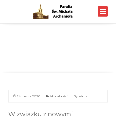
Obostrzenia
Parafia p.w. Św. Michała Archanioła w Nowym Dworze
Mazowieckim
>
Wpisy
>
Parafia
>
Aktualności
>
Obostrzenia
24 marca 2020
Aktualności
By
admin
W związku z nowymi