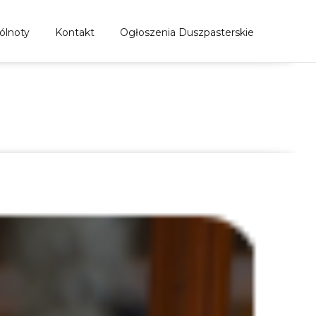
ólnoty
Kontakt
Ogłoszenia Duszpasterskie
ności
>
Dzień modlitwy i postu w intencji pokoju w Syrii