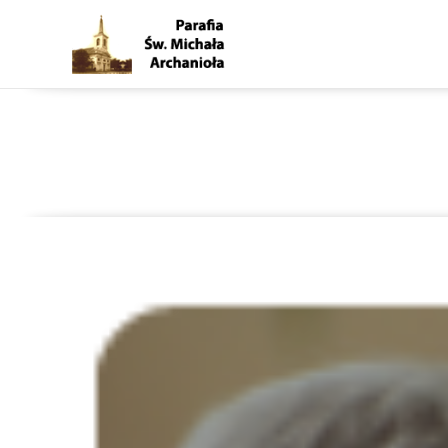
Dzień modlitwy i postu w in
Parafia p.w. Św. Michała Arc