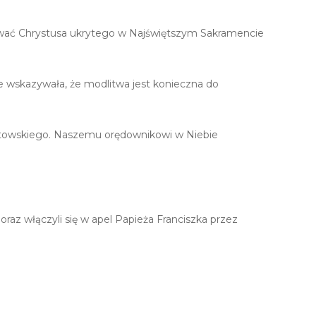
rować Chrystusa ukrytego w Najświętszym Sakramencie
e wskazywała, że modlitwa jest konieczna do
potowskiego. Naszemu orędownikowi w Niebie
z włączyli się w apel Papieża Franciszka przez