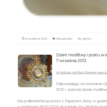
6 września 2013
Aktualności
By
admin
Dzień modlitwy i postu w in
7 września 2013
W sobotę od Mszy Świętej wieczor
Odpowiadając na wezwanie Ojc
2013 r. (sobota) dzieła modlitwy
Dla podkreślenia łączności z Papieżem, który w god
w godzinach 19.00-22.00 do katedry Św. Michała Archa