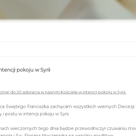
tencji pokoju w Syrii
nej do 20 adoracja w naszym Kościele w intencji pokoju w Syrii.
a Świętego Franciszka zachęcam wszystkich wiernych Diecezji W
 i postu w intencji pokoju w Syrii.
zinach wieczornych tego dnia będzie przewodniczył czuwaniu mo
nioła i Św. Floriana Męczennika na wspólną modlitwę.