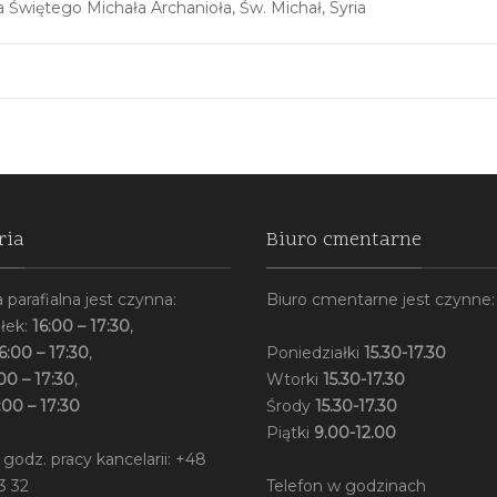
a Świętego Michała Archanioła
,
Św. Michał
,
Syria
ria
Biuro cmentarne
 parafialna jest czynna:
Biuro cmentarne jest czynne:
łek:
16:00 – 17:30
,
6:00 – 17:30
,
Poniedziałki
15.30-17.30
00 – 17:30
,
Wtorki
15.30-17.30
:00 – 17:30
Środy
15.30-17.30
Piątki
9.00-12.00
 godz. pracy kancelarii: +48
3 32
Telefon w godzinach