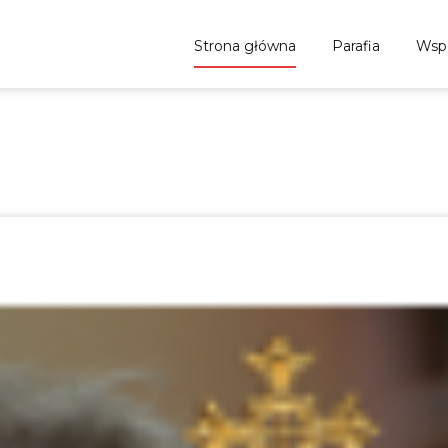
Skip to content
Strona główna
Parafia
Wsp
tencji pokoju w Syrii
hanioła w Nowym Dworze Mazowieckim
>
Wpisy
>
Parafia
>
Aktual