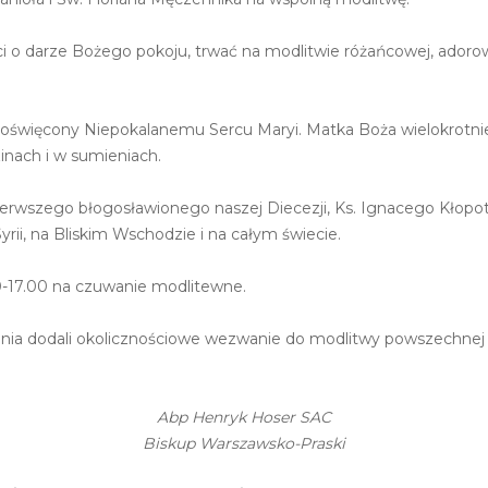
ści o darze Bożego pokoju, trwać na modlitwie różańcowej, ado
poświęcony Niepokalanemu Sercu Maryi. Matka Boża wielokrotni
inach i w sumieniach.
pierwszego błogosławionego naszej Diecezji, Ks. Ignacego Kło
rii, na Bliskim Wschodzie i na całym świecie.
-17.00 na czuwanie modlitewne.
a dodali okolicznościowe wezwanie do modlitwy powszechnej ora
Abp Henryk Hoser SAC
Biskup Warszawsko-Praski