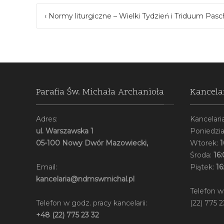
‹
Normy liturgiczne – Wielki Tydzień i Triduum Pasc
Post navigation
Parafia Św. Michała Archanioła
Kancela
Adres:
Kancelaria
ul. Warszawska 1
Poniedzia
05-100 Nowy Dwór Mazowiecki,
Wtorek:
1
Środa:
16:
Email:
Piątek:
16
kancelaria@ndmswmichal.pl
Telefon w
Telefon w godz. pracy kancelarii:
(22) 775 2
+48 (22) 775 23 32