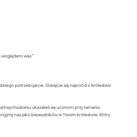
ie względem was.”
stkiego potrzebujecie. Starajcie się naprzód o królestwo
martwychwstaniu ukazałeś się uczniom przy łamaniu
przyjmij nas jako biesiadników w Twoim królestwie. Który