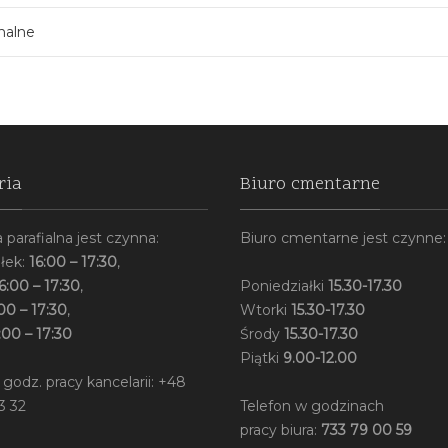
halne
ria
Biuro cmentarne
 parafialna jest czynna:
Biuro cmentarne jest czynne:
łek:
16:00 – 17:30
,
6:00 – 17:30
,
Poniedziałki
15.30-17.30
00 – 17:30
,
Wtorki
15.30-17.30
:00 – 17:30
Środy
15.30-17.30
Piątki
9.00-12.00
 godz. pracy kancelarii: +48
3 32
Telefon w godzinach
pracy biura:
733 79 00 59