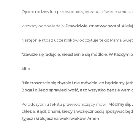
Ojciec rodziny lub przewodniczący zapala świecę umieszc
Wszyscy odpowiadają:
Prawdziwie zmartwychwstał. Alleluj
Następnie ktoś z uczestników odczytuje tekst Pisma Świę
“Zawsze się radujcie, nieustannie się módlcie. W Każdym 
Albo:
“
Nie troszczcie się zbytnio i nie mówicie: co będziemy je
Boga i o Jego sprawiedliwość, a to wszystko będzie wam 
Po odczytaniu tekstu przewodniczący mówi:
Módlmy się. 
chleba. Bądź z nami, kiedy z wdzięcznością spożywać będzi
żyjesz i królujesz na wieki wieków. Amen