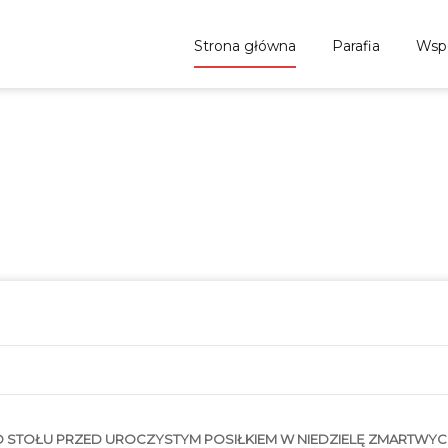
Skip to content
Strona główna
Parafia
Wsp
 PRZED UROCZYSTYM POSIŁKIE
SKIEGO
ze Mazowieckim
>
Wpisy
>
Parafia
>
Aktualności
>
BŁOGOSŁAWIE
STOŁU PRZED UROCZYSTYM POSIŁKIEM W NIEDZIELĘ ZMARTWYC