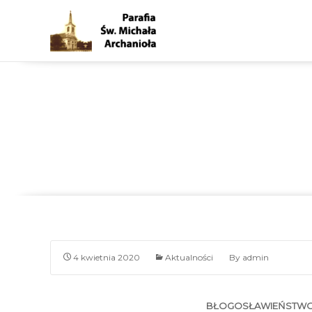
BŁOGOSŁAWIEŃSTWO STOŁU
ZMARTWYCHWSTANIA PAŃ
Parafia p.w. Św. Michała Archanioła w Nowym Dwor
W NIEDZIELĘ ZMARTWYCHWSTANIA PAŃSKIEGO
4 kwietnia 2020
Aktualności
By
admin
BŁOGOSŁAWIEŃSTWO 