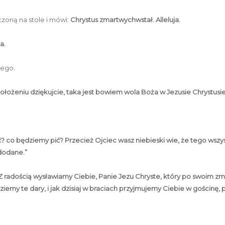
zoną na stole i mówi:
Chrystus zmartwychwstał. Alleluja.
a.
tego.
położeniu dziękujcie, taka jest bowiem wola Boża w Jezusie Chrystus
ść? co będziemy pić? Przecież Ojciec wasz niebieski wie, że tego wszy
dodane.”
Z radością wysławiamy Ciebie, Panie Jezu Chryste, który po swoim z
emy te dary, i jak dzisiaj w braciach przyjmujemy Ciebie w gościnę, 