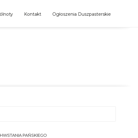
ólnoty
Kontakt
Ogłoszenia Duszpasterskie
M W NIEDZIELĘ
ŃSTWO STOŁU PRZED UROCZYSTYM POSIŁKIEM
HWSTANIA PAŃSKIEGO