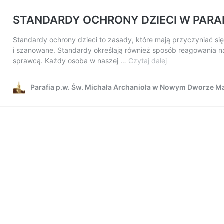
STANDARDY OCHRONY DZIECI W PARAF
Standardy ochrony dzieci to zasady, które mają przyczyniać si
i szanowane. Standardy określają również sposób reagowania n
STANDARDY
sprawcą. Każdy osoba w naszej …
Czytaj dalej
OCHRONY
DZIECI
Parafia p.w. Św. Michała Archanioła w Nowym Dworze 
W
PARAFII